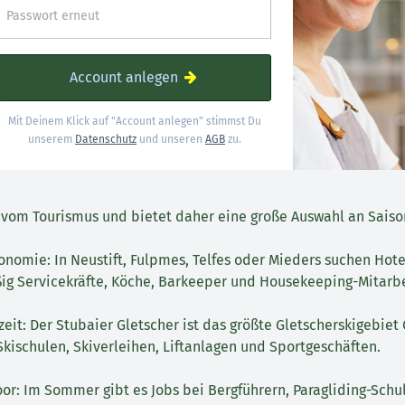
Passwort erneut
Account anlegen
Mit Deinem Klick auf "Account anlegen" stimmst Du
unserem
Datenschutz
und unseren
AGB
zu.
 vom Tourismus und bietet daher eine große Auswahl an Saiso
onomie: In Neustift, Fulpmes, Telfes oder Mieders suchen Hot
ig Servicekräfte, Köche, Barkeeper und Housekeeping-Mitarbe
zeit: Der Stubaier Gletscher ist das größte Gletscherskigebiet 
 Skischulen, Skiverleihen, Liftanlagen und Sportgeschäften.
r: Im Sommer gibt es Jobs bei Bergführern, Paragliding-Schul