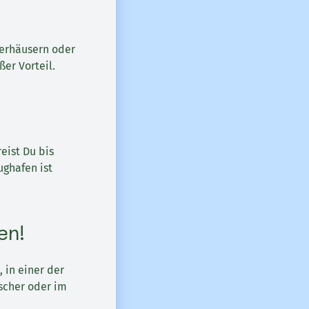
terhäusern oder
ßer Vorteil.
eist Du bis
ughafen ist
en!
 in einer der
scher oder im