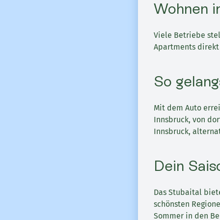
Wohnen im
Viele Betriebe ste
Apartments direkt i
So gelangs
Mit dem Auto errei
Innsbruck, von dor
Innsbruck, altern
Dein Sais
Das Stubaital biet
schönsten Regionen
Sommer in den Be