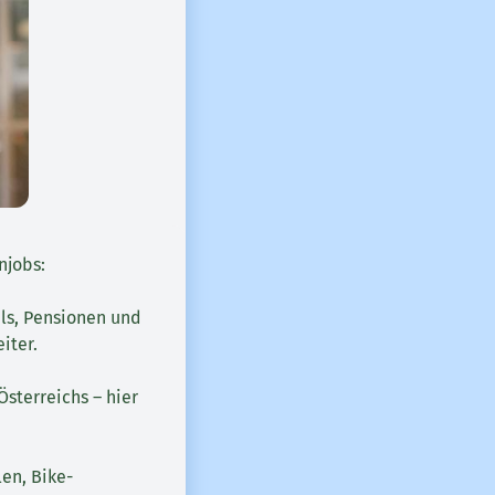
njobs:
els, Pensionen und
iter.
Österreichs – hier
en, Bike-