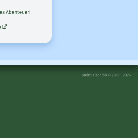
hes Abenteuer!
Q
MeinSaisonjob © 2016 – 2026