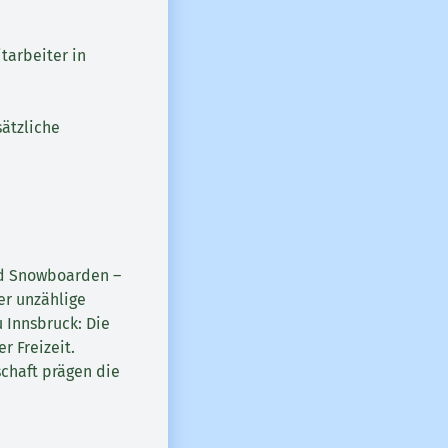
tarbeiter in
sätzliche
nd Snowboarden –
er unzählige
 Innsbruck: Die
r Freizeit.
schaft prägen die