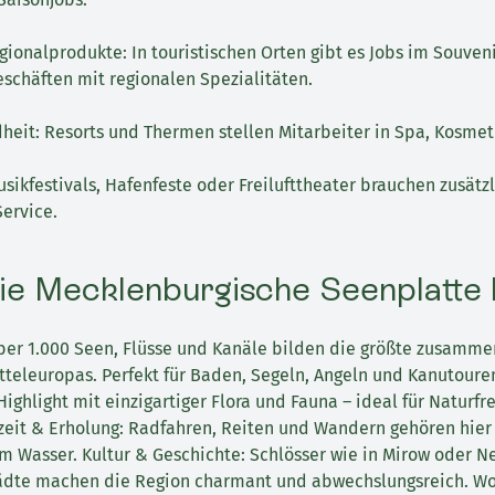
ionalprodukte: In touristischen Orten gibt es Jobs im Souveni
schäften mit regionalen Spezialitäten.
eit: Resorts und Thermen stellen Mitarbeiter in Spa, Kosmeti
usikfestivals, Hafenfeste oder Freilufttheater brauchen zusätzl
ervice.
ie Mecklenburgische Seenplatte 
ber 1.000 Seen, Flüsse und Kanäle bilden die größte zusam
teleuropas. Perfekt für Baden, Segeln, Angeln und Kanutouren
Highlight mit einzigartiger Flora und Fauna – ideal für Naturf
izeit & Erholung: Radfahren, Reiten und Wandern gehören hier
 Wasser. Kultur & Geschichte: Schlösser wie in Mirow oder Ne
ädte machen die Region charmant und abwechslungsreich. Wo