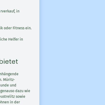
rverkauf, in
k oder Fitness ein.
iche Helfer in
bietet
menhängende
. Müritz-
reunde und
 genauso dazu wie
ustrelitz sowie
hnen in der