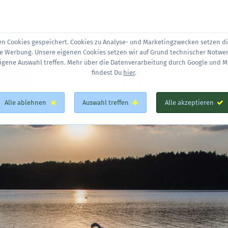
en Cookies gespeichert. Cookies zu Analyse- und Marketingzwecken setzen d
te Werbung. Unsere eigenen Cookies setzen wir auf Grund technischer Notwe
arbeit an der Mecklenbur
eigene Auswahl treffen. Mehr über die Datenverarbeitung durch Google und M
findest Du
hier
.
Seenplatte
Alle ablehnen
Auswahl treffen
Alle akzeptieren