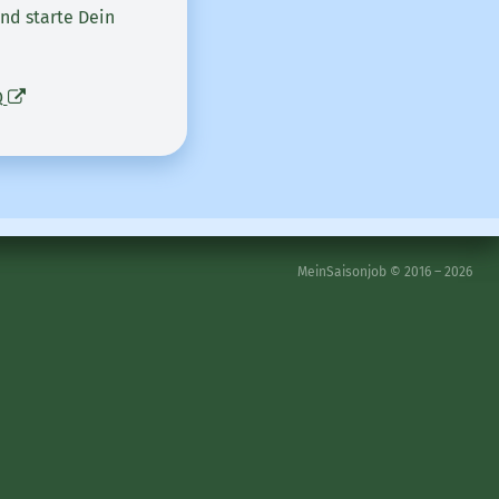
nd starte Dein
Q
MeinSaisonjob © 2016 – 2026