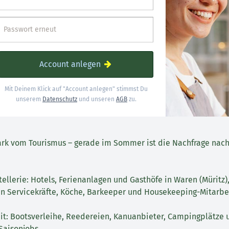
Passwort erneut
Account anlegen
Mit Deinem Klick auf "Account anlegen" stimmst Du
unserem
Datenschutz
und unseren
AGB
zu.
tark vom Tourismus – gerade im Sommer ist die Nachfrage nach
llerie: Hotels, Ferienanlagen und Gasthöfe in Waren (Müritz),
n Servicekräfte, Köche, Barkeeper und Housekeeping-Mitarbei
eit: Bootsverleihe, Reedereien, Kanuanbieter, Campingplätze
Saisonjobs.