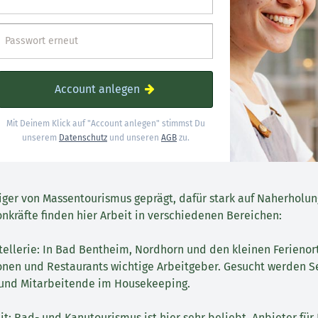
Passwort erneut
Account anlegen
Mit Deinem Klick auf "Account anlegen" stimmst Du
unserem
Datenschutz
und unseren
AGB
zu.
niger von Massentourismus geprägt, dafür stark auf Naherholu
onkräfte finden hier Arbeit in verschiedenen Bereichen:
ellerie: In Bad Bentheim, Nordhorn und den kleinen Ferienor
onen und Restaurants wichtige Arbeitgeber. Gesucht werden Se
und Mitarbeitende im Housekeeping.
it: Rad- und Kanutourismus ist hier sehr beliebt. Anbieter für 