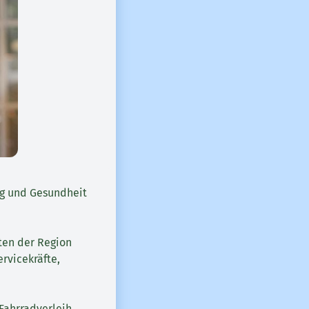
ng und Gesundheit
ten der Region
rvicekräfte,
Fahrradverleih,