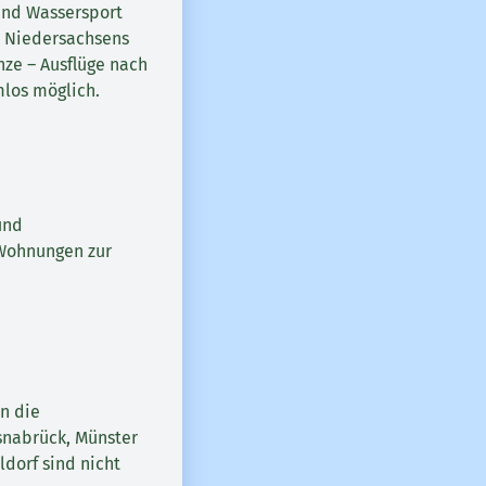
 und Wassersport
“ Niedersachsens
nze – Ausflüge nach
mlos möglich.
und
 Wohnungen zur
n die
snabrück, Münster
dorf sind nicht