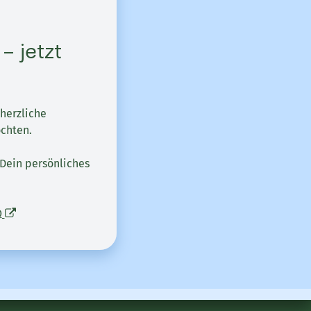
– jetzt
 herzliche
öchten.
 Dein persönliches
Q