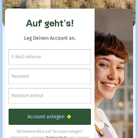
Auf geht's!
Leg Deinen Account an.
E-Mail-Adresse
Passwort
Passwort erneut
Account anlegen
Mit Deinem Klick auf "Account anlegen"
stimmst Du unserem
Datenschutz
und unseren