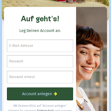
Auf geht's!
Leg Deinen Account an.
E-Mail-Adresse
Passwort
Passwort erneut
Account anlegen
Mit Deinem Klick auf "Account anlegen"
stimmst Du unserem
Datenschutz
und unseren