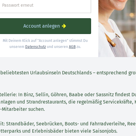
Passwort erneut
Account anlegen
Mit Deinem Klick auf "Account anlegen" stimmst Du
unserem
Datenschutz
und unseren
AGB
zu.
 beliebtesten Urlaubsinseln Deutschlands – entsprechend groß
llerie: In Binz, Sellin, Göhren, Baabe oder Sassnitz findest D
nlagen und Strandrestaurants, die regelmäßig Servicekräfte,
Mitarbeiter suchen.
it: Strandbäder, Seebrücken, Boots- und Fahrradverleihe, Ree
letterparks und Erlebnisbäder bieten viele Saisonjobs.