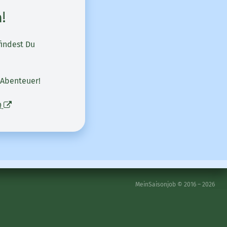
!
findest Du
 Abenteuer!
Q
MeinSaisonjob © 2016 – 2026