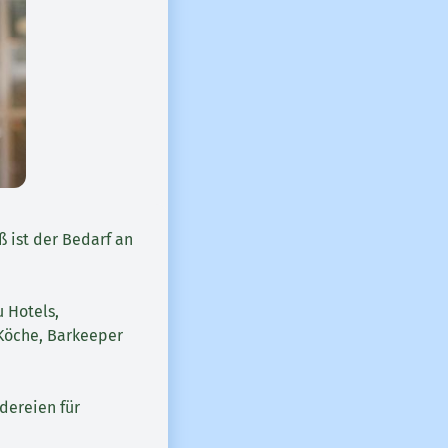
 ist der Bedarf an
u Hotels,
 Köche, Barkeeper
dereien für