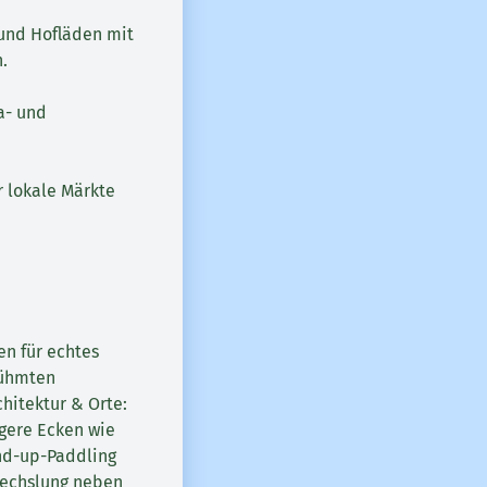
und Hofläden mit
.
a- und
r lokale Märkte
n für echtes
rühmten
hitektur & Orte:
igere Ecken wie
and-up-Paddling
wechslung neben