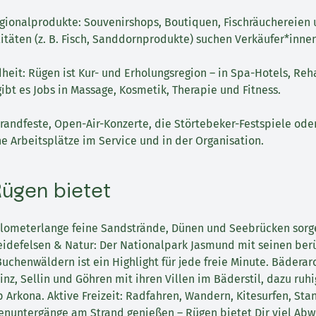
gionalprodukte: Souvenirshops, Boutiquen, Fischräuchereien 
itäten (z. B. Fisch, Sanddornprodukte) suchen Verkäufer*innen
eit: Rügen ist Kur- und Erholungsregion – in Spa-Hotels, Reh
ibt es Jobs in Massage, Kosmetik, Therapie und Fitness.
trandfeste, Open-Air-Konzerte, die Störtebeker-Festspiele ode
he Arbeitsplätze im Service und in der Organisation.
ügen bietet
ilometerlange feine Sandstrände, Dünen und Seebrücken sorge
reidefelsen & Natur: Der Nationalpark Jasmund mit seinen be
uchenwäldern ist ein Highlight für jede freie Minute. Bäderarc
nz, Sellin und Göhren mit ihren Villen im Bäderstil, dazu ruh
Arkona. Aktive Freizeit: Radfahren, Wandern, Kitesurfen, St
enuntergänge am Strand genießen – Rügen bietet Dir viel Ab