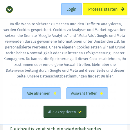
Login
Prozess starten
Um die Website sicherer zu machen und den Traffic zu analysieren,
werden Cookies gespeichert. Cookies zu Analyse- und Marketingzwecken
setzen die Dienste "Google Analytics" und "Meta Ads". Google und Meta
verwenden daraus gewonnene Informationen unter Umständen z.B. für
Führung & Team
personalisierte Werbung. Unsere eigenen Cookies setzen wir auf Grund
technischer Notwendigkeit oder zur internen Erfolgsmessung unserer
Wenn das Team trägt – und
Kampagnen. Du kannst die Speicherung all dieser Cookies ablehnen, ihr
zustimmen oder eine eigene Auswahl treffen. Mehr über die
Führung fehlt
Datenverarbeitung durch Google und Meta auf
dieser Seite
und
dieser
Seite
. Unsere Datenschutzbestimmungen findest Du
hier
.
Wer einen Saisonjob beginnt, trifft meist zuerst auf
das Team. Auf Kolleginnen und Kollegen, mit denen
Alle ablehnen
Auswahl treffen
man Schichten teilt, Pausen verbringt und oft auch
den Feierabend. In vielen Erfahrungen wird genau
Alle akzeptieren
dieses Miteinander als tragend beschrieben.
Besonders in arbeitsintensiven Phasen.
Gleichzeitig zeigt sich ein wiederkehrendes